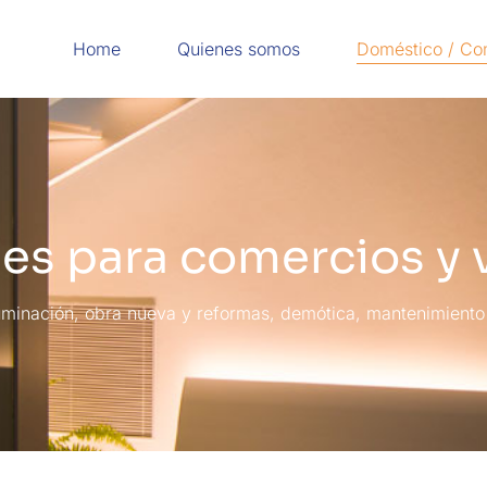
Home
Quienes somos
Doméstico / Co
es para comercios y 
uminación, obra nueva y reformas, demótica, mantenimiento